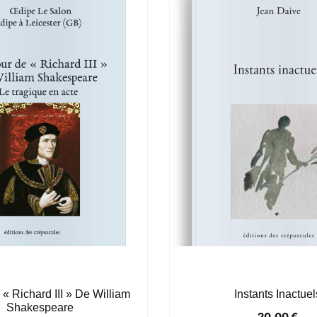
« Richard III » De William
Instants Inactuel
Shakespeare
20,00
€