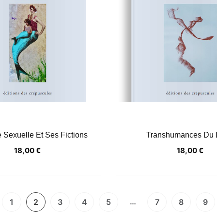
 Sexuelle Et Ses Fictions
Transhumances Du 
18,00
€
18,00
€
…
1
2
3
4
5
7
8
9